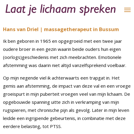
Ga
direct
naar
Hans van Driel | massagetherapeut in Bussum
de
hoofdinhoud
Ik ben geboren in 1965 en opgegroeid met een twee jaar
oudere broer in een gezin waarin beide ouders hun eigen
(oorlogs)geschiedenis met zich meebrachten. Emotionele
afstemming was daarin niet altijd vanzelfsprekend voelbaar.
Op mijn negende viel ik achterwaarts een trapgat in. Het
gemis aan afstemming, de impact van deze val en een vroege
groeispurt in mijn puberteit vroegen veel van mijn lichaam. De
opgebouwde spanning uitte zich in verkramping van mijn
rugspieren, met chronische pijn als gevolg. Later in mijn leven
leidde een ingrijpende gebeurtenis, in combinatie met deze
eerdere belasting, tot PTSS.