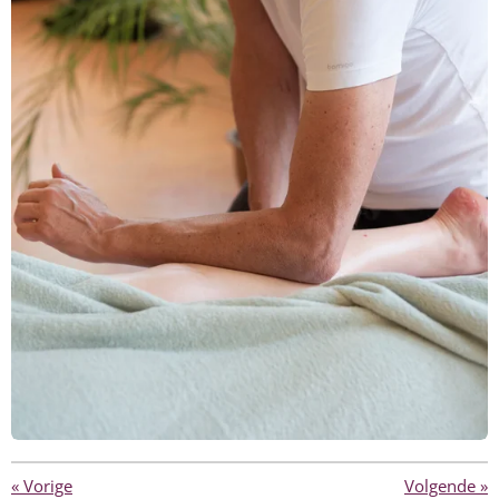
«
Vorige
Volgende
»