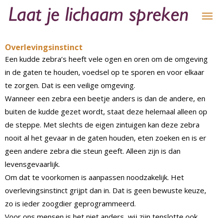
Ga
direct
naar
Overlevingsinstinct
de
Een kudde zebra’s heeft vele ogen en oren om de omgeving
hoofdinhoud
in de gaten te houden, voedsel op te sporen en voor elkaar
te zorgen. Dat is een veilige omgeving.
Wanneer een zebra een beetje anders is dan de andere, en
buiten de kudde gezet wordt, staat deze helemaal alleen op
de steppe. Met slechts de eigen zintuigen kan deze zebra
nooit al het gevaar in de gaten houden, eten zoeken en is er
geen andere zebra die steun geeft. Alleen zijn is dan
levensgevaarlijk.
Om dat te voorkomen is aanpassen noodzakelijk. Het
overlevingsinstinct grijpt dan in. Dat is geen bewuste keuze,
zo is ieder zoogdier geprogrammeerd.
Voor ons mensen is het niet anders, wij zijn tenslotte ook