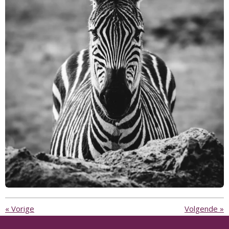
«
Vorige
Volgende
»