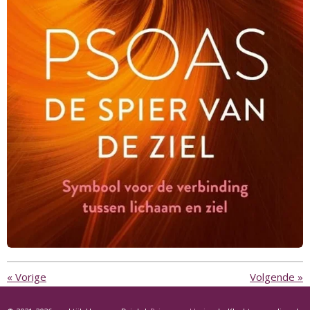
«
Vorige
Volgende
»