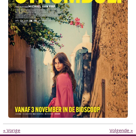
«
Vorige
Volgende
»