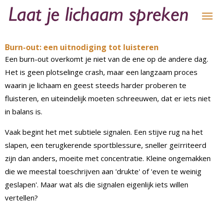
Ga
direct
naar
Burn-out: een uitnodiging tot luisteren
de
Een burn-out overkomt je niet van de ene op de andere dag.
hoofdinhoud
Het is geen plotselinge crash, maar een langzaam proces
waarin je lichaam en geest steeds harder proberen te
fluisteren, en uiteindelijk moeten schreeuwen, dat er iets niet
in balans is.
Vaak begint het met subtiele signalen. Een stijve rug na het
slapen, een terugkerende sportblessure, sneller geïrriteerd
zijn dan anders, moeite met concentratie. Kleine ongemakken
die we meestal toeschrijven aan 'drukte' of 'even te weinig
geslapen'. Maar wat als die signalen eigenlijk iets willen
vertellen?