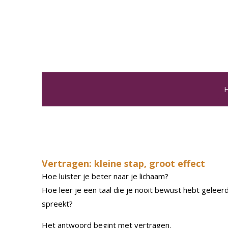
Ga
direct
naar
de
hoofdinhoud
H
Vertragen: kleine stap, groot effect
Hoe luister je beter naar je lichaam?
Hoe leer je een taal die je nooit bewust hebt geleerd,
spreekt?
Het antwoord begint met vertragen.