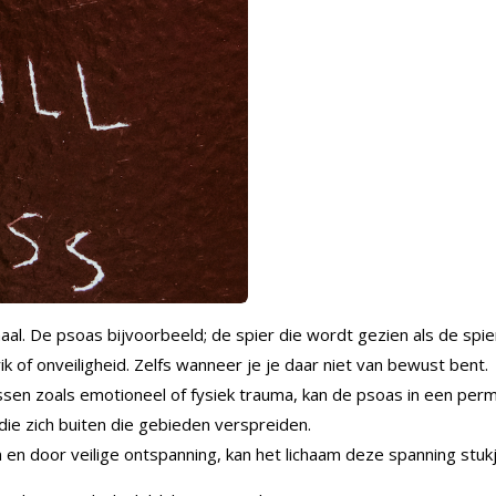
al. De psoas bijvoorbeeld; de spier die wordt gezien als de spie
k of onveiligheid. Zelfs wanneer je je daar niet van bewust bent.
ssen zoals emotioneel of fysiek trauma, kan de psoas in een perma
 die zich buiten die gebieden verspreiden.
n door veilige ontspanning, kan het lichaam deze spanning stukje