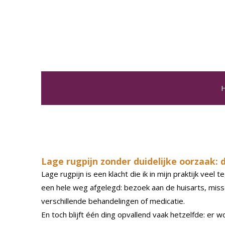
Ga
direct
naar
de
hoofdinhoud
H
Lage rugpijn zonder duidelijke oorzaak: d
Lage rugpijn is een klacht die ik in mijn praktijk vee
een hele weg afgelegd: bezoek aan de huisarts, miss
verschillende behandelingen of medicatie.
En toch blijft één ding opvallend vaak hetzelfde: er 