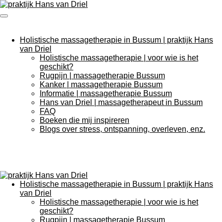
Ga
direct
naar
de
Holistische massagetherapie in Bussum | praktijk Hans
hoofdinhoud
van Driel
Holistische massagetherapie | voor wie is het
geschikt?
Rugpijn | massagetherapie Bussum
Kanker | massagetherapie Bussum
Informatie | massagetherapie Bussum
Hans van Driel | massagetherapeut in Bussum
FAQ
Boeken die mij inspireren
Blogs over stress, ontspanning, overleven, enz.
Holistische massagetherapie in Bussum | praktijk Hans
van Driel
Holistische massagetherapie | voor wie is het
geschikt?
Rugpijn | massagetherapie Bussum