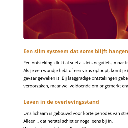
Een slim systeem dat soms blijft hange
Een ontsteking klinkt al snel als iets negatiefs, maa
Als je een wondje hebt of een virus oploopt, komt je
gevaar geweken is. Bij laaggradige ontstekingen gebeu
veroorzaken, maar wel voldoende om ongemerkt energ
Leven in de overlevingsstand
Ons lichaam is gebouwd voor korte periodes van stres
Alleen... dat herstel schiet er nogal eens bij in.