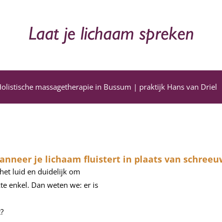
olistische massagetherapie in Bussum | praktijk Hans van Driel
nneer je lichaam fluistert in plaats van schreeu
het luid en duidelijk om
kte enkel. Dan weten we: er is
t?