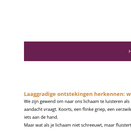
Ga
direct
naar
de
hoofdinhoud
H
Laaggradige ontstekingen herkennen: wa
We zijn gewend om naar ons lichaam te luisteren als 
aandacht vraagt. Koorts, een flinke griep, een verzwi
iets aan de hand.
Maar wat als je lichaam niet schreeuwt, maar fluister