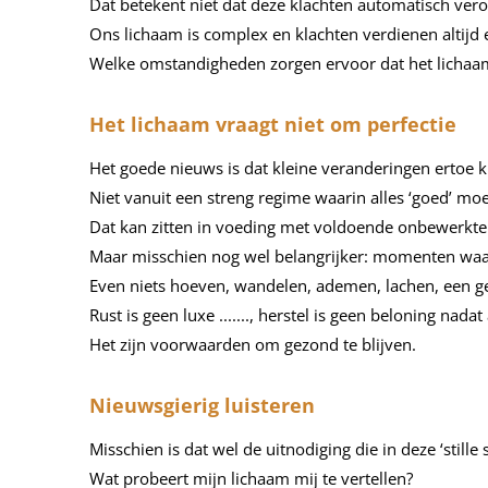
Dat betekent niet dat deze klachten automatisch ver
Ons lichaam is complex en klachten verdienen altijd 
Welke omstandigheden zorgen ervoor dat het lichaam 
Het lichaam vraagt niet om perfectie
Het goede nieuws is dat kleine veranderingen ertoe 
Niet vanuit een streng regime waarin alles ‘goed’ mo
Dat kan zitten in voeding met voldoende onbewerkte p
Maar misschien nog wel belangrijker: momenten waa
Even niets hoeven, wandelen, ademen, lachen, een ges
Rust is geen luxe ......., herstel is geen beloning nadat a
Het zijn voorwaarden om gezond te blijven.
Nieuwsgierig luisteren
Misschien is dat wel de uitnodiging die in deze ‘stille
Wat probeert mijn lichaam mij te vertellen?