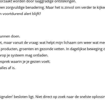
oorzaakt worden door laaggradige ontstekingen.
een zorgvuldige benadering. Maar het is zinvol om verder te kij
voortdurend alert blijft?
kunnen doen.
et, maar vanuit de vraag: wat helpt mijn lichaam om weer wat meer
roducten, groenten en gezonde vetten. In dagelijkse beweging die
rop je systeem mag ontladen.
prek waarin je je gezien voelt.
lles af is.
 signalen’ besloten ligt. Niet direct op zoek naar de snelste oplos