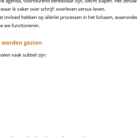
le agenda, voortdurend bereikbaar zijn, slecht slapen. Het zenuws
waar ik vaker over schrijf: overleven versus leven.
t invloed hebben op allerlei processen in het lichaam, waaronder
hoe we functioneren.
d worden gezien
alen vaak subtiel zijn: