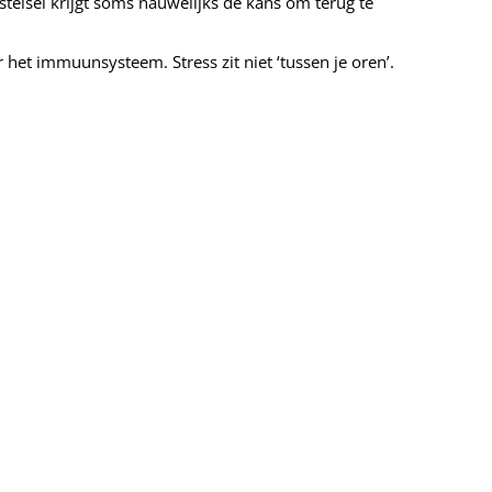
telsel krijgt soms nauwelijks de kans om terug te
 het immuunsysteem. Stress zit niet ‘tussen je oren’.